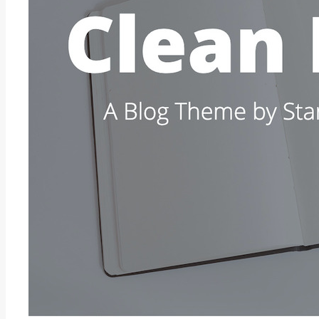
プ
を
使
っ
て
一
覧
を
つ
く
ろ
う
の
概