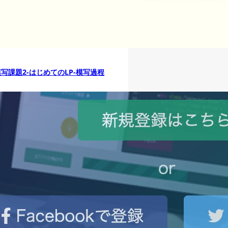
模写課題2-はじめてのLP-模写過程