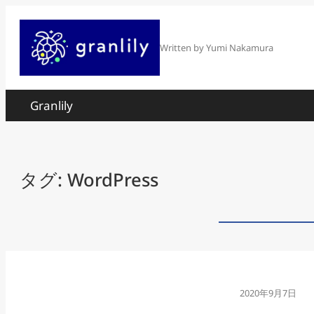
内
容
Written by Yumi Nakamura
を
ス
Granlily
キ
ッ
プ
タグ:
WordPress
2020年9月7日