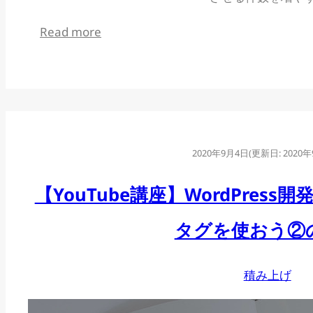
:
Read more
【YouTube
講
座】
WordPress
開
2020年9月4日
(更新日:
2020
発
【YouTube講座】WordPress
講
座
タグを使おう②
#04
ル
積み上げ
ー