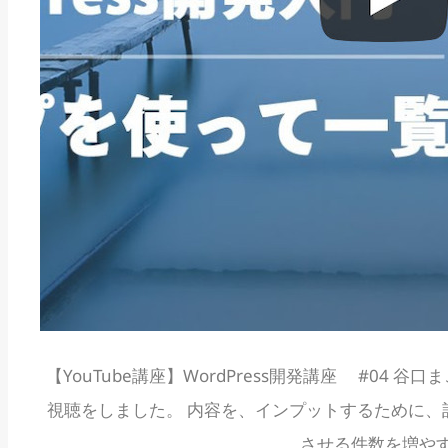
ジ
と
固
定
ペ
ー
ジ〜
の
概
要
【YouTube講座】WordPress開発講座 #04 
視聴をしました。 内容を、インプットするために、
させる件数を増や