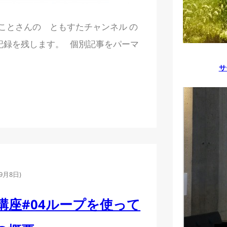
谷口まことさんの ともすたチャンネル の
記録を残します。 個別記事をパーマ
サ
年9月8日
)
開発講座#04ループを使って