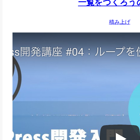
一覧をつくろう
#05
テ
積み上げ
ン
プ
レ
ー
ト
階
層,
投
稿
ペ
ー