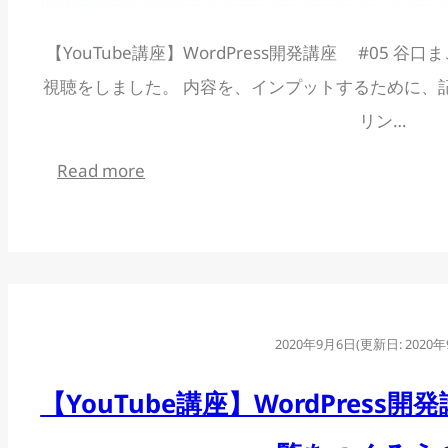
【YouTube講座】WordPress開発講座 #05 
視聴をしました。 内容を、インプットするために、
リン…
:
Read more
【YouTube
講
座】
WordPress
開
2020年9月6日
(更新日:
2020
発
【YouTube講座】WordPress
講
座