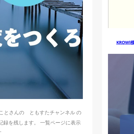
KROWl
谷口まことさんの ともすたチャンネル の
記録を残します。 一覧ページに表示
す…