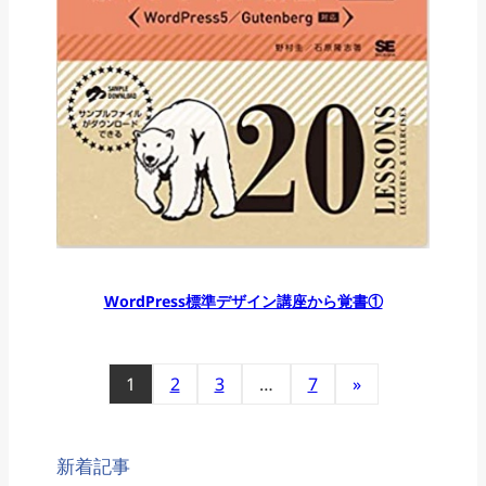
WordPress標準デザイン講座から覚書①
1
2
3
…
7
»
新着記事