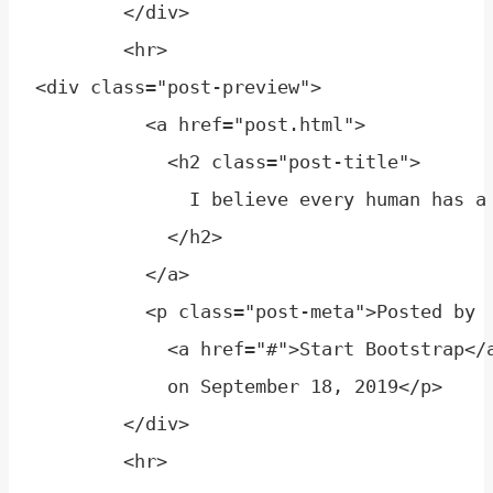
        </div>

        <hr>

<div class="post-preview">

          <a href="post.html">

            <h2 class="post-title">

              I believe every human has a
            </h2>

          </a>

          <p class="post-meta">Posted by

            <a href="#">Start Bootstrap</a
            on September 18, 2019</p>

        </div>
