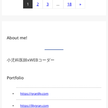
1
2
3
…
18
»
About me!
小児科医師xWEBコーダー
Portfolio
https://granlily.com
https://lilygran.com