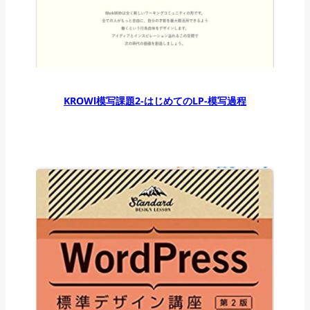
KROWl模写課題2-はじめてのLP-模写過程