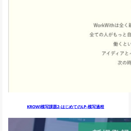
KROWl模写課題2-はじめてのLP-模写過程