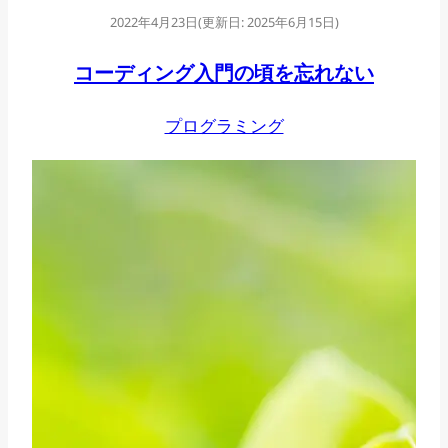
2022年4月23日
(更新日:
2025年6月15日
)
で
画
コーディング入門の頃を忘れない
面
プログラミング
共
有
し
た
り、
デ
ィ
ス
プ
レ