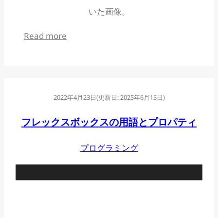
いた画像。
:
Read more
コ
ー
デ
2022年4月23日
(更新日:
2025年6月15日
)
ィ
ン
フレックスボックスの用語とプロパティ
グ
プログラミング
入
門
の
頃
を