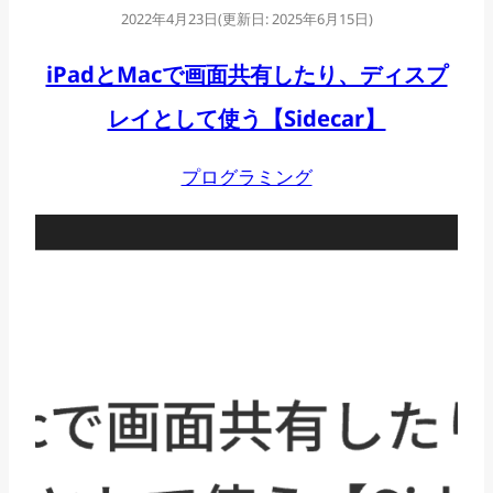
2022年4月23日
(更新日:
2025年6月15日
)
ン
ス
iPadとMacで画面共有したり、ディスプ
ト
レイとして使う【Sidecar】
ー
プログラミング
ル