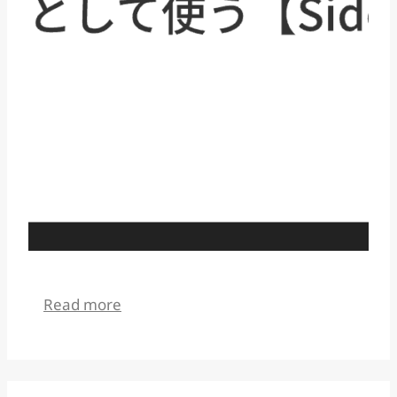
:
Read more
iPad
と
Mac