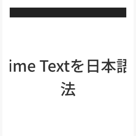
ク
ス
の
用
語
と
プ
ロ
パ
テ
ィ