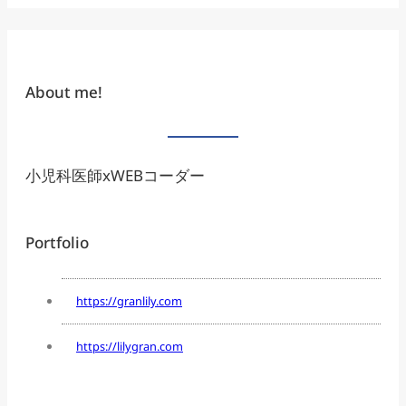
About me!
小児科医師xWEBコーダー
Portfolio
https://granlily.com
https://lilygran.com