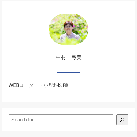
本
語
化
す
る
中村 弓美
方
法
WEBコーダー・小児科医師
Search