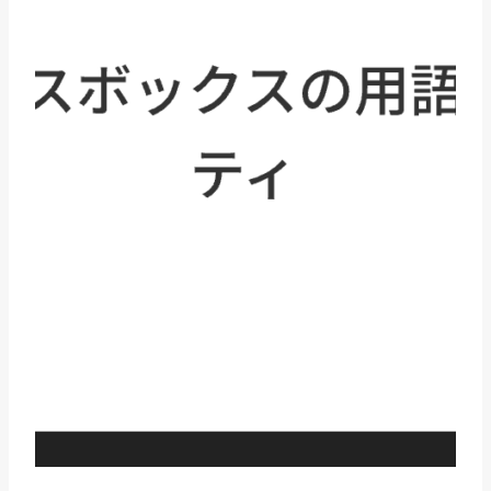
忘
れ
な
い