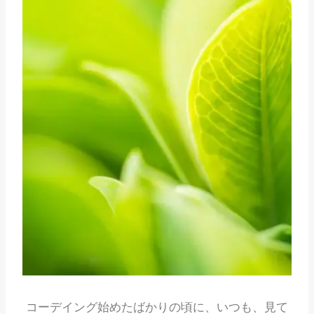
イ
と
し
て
使
う
【Sidecar】
コーデイング始めたばかりの頃に、いつも、見て