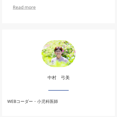
:
Read more
LOCAL
に
ア
ッ
プ
ロ
ー
中村 弓美
ド
す
る
WEBコーダー・小児科医師
フ
ァ