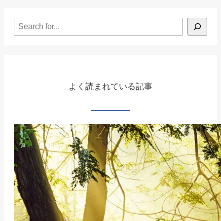
イ
Search
ル
の
上
限
よく読まれている記事
値
を
上
げ
る
方
法