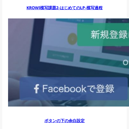
KROWl模写課題2-はじめてのLP-模写過程
ボタンの下の余白設定