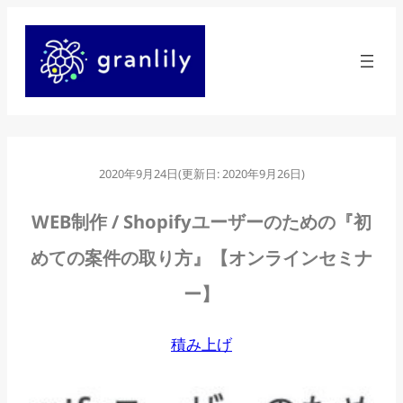
内
容
を
ス
キ
ッ
2020年9月24日
(更新日:
2020年9月26日
)
プ
WEB制作 / Shopifyユーザーのための『初
めての案件の取り方』【オンラインセミナ
ー】
積み上げ