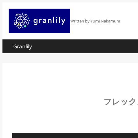
内
容
Written by Yumi Nakamura
を
ス
Granlily
キ
ッ
プ
フレック