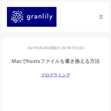
内
容
を
ス
キ
ッ
2021年5月24日
(更新日:
2021年7月22日
)
プ
Macでhostsファイルを書き換える方法
プログラミング