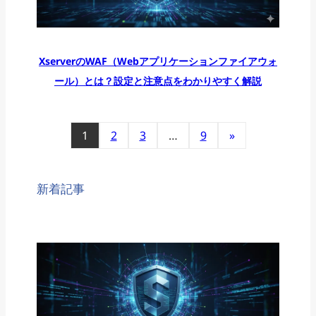
XserverのWAF（Webアプリケーションファイアウォ
ール）とは？設定と注意点をわかりやすく解説
1
2
3
…
9
»
新着記事