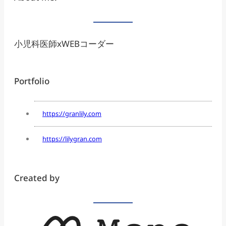
小児科医師xWEBコーダー
Portfolio
https://granlily.com
https://lilygran.com
Created by