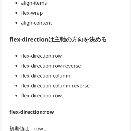
align-items
flex-wrap
align-content
flex-directionは主軸の方向を決める
flex-direction:row
flex-direction:row-reverse
flex-direction:column
flex-direction:column-reverse
flex-direction:row
flex-direction:row
初期値は row 。