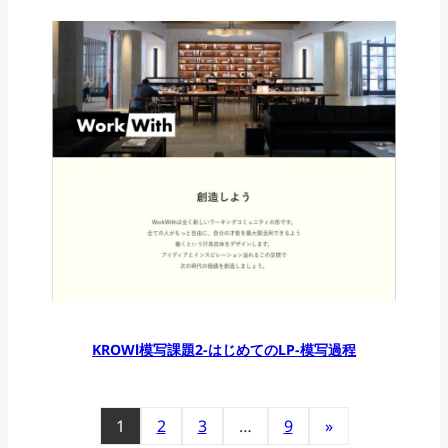
KROWl模写課題2-はじめてのLP-模写過程
1
2
3
…
9
»