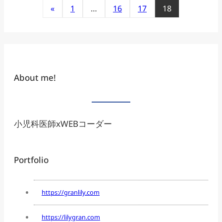
«
1
…
16
17
18
About me!
小児科医師xWEBコーダー
Portfolio
https://granlily.com
https://lilygran.com