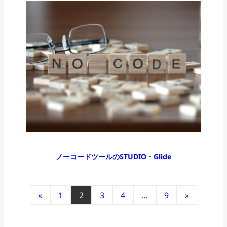
ノーコードツールのSTUDIO・Glide
«
1
2
3
4
…
9
»