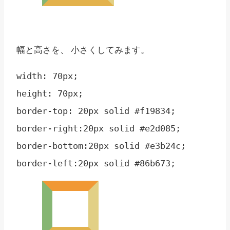
幅と高さを、 小さくしてみます。
width: 70px;

height: 70px;

border-top: 20px solid #f19834;

border-right:20px solid #e2d085;

border-bottom:20px solid #e3b24c;
