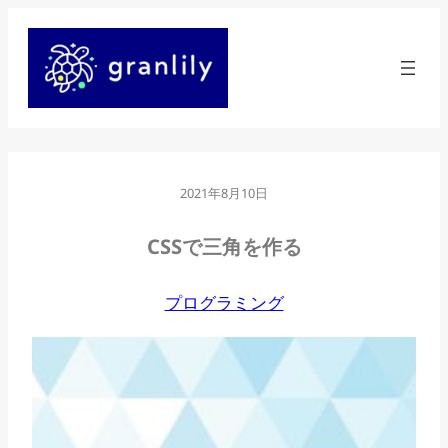
内
容
を
ス
キ
ッ
2021年8月10日
プ
CSSで三角を作る
プログラミング