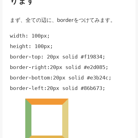
ります
まず、全ての辺に、borderをつけてみます。
width: 100px;

height: 100px;

border-top: 20px solid #f19834;

border-right:20px solid #e2d085;

border-bottom:20px solid #e3b24c;
