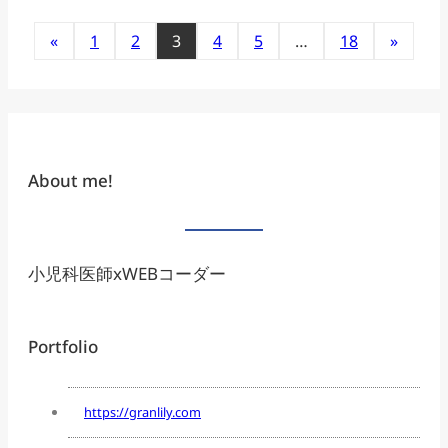
«
1
2
3
4
5
…
18
»
About me!
小児科医師xWEBコーダー
Portfolio
https://granlily.com