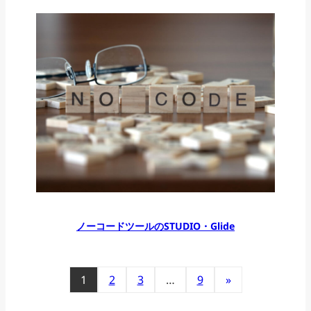
ノーコードツールのSTUDIO・Glide
1
2
3
…
9
»