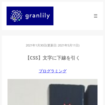
内
容
を
ス
キ
ッ
2021年1月30日
(更新日:
2021年5月11日
)
プ
【CSS】文字に下線を引く
プログラミング