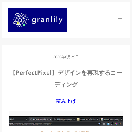
内
容
を
ス
キ
ッ
2020年8月29日
プ
【PerfectPixel】デザインを再現するコー
ディング
積み上げ