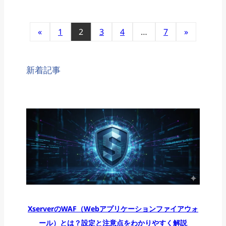
«
1
2
3
4
…
7
»
新着記事
XserverのWAF（Webアプリケーションファイアウォ
ール）とは？設定と注意点をわかりやすく解説