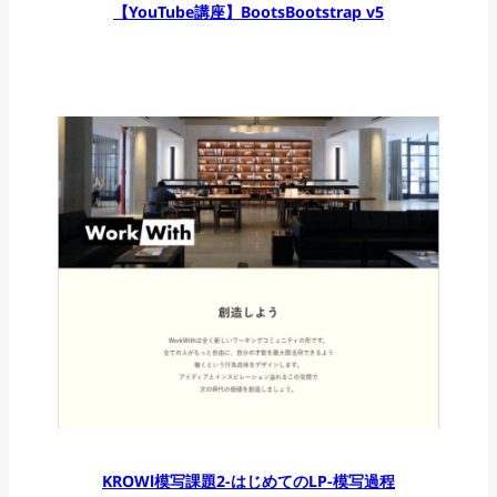
【YouTube講座】BootsBootstrap v5
KROWl模写課題2-はじめてのLP-模写過程