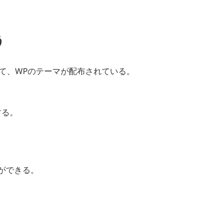
う
サイトがあって、WPのテーマが配布されている。
する。
ォルダができる。