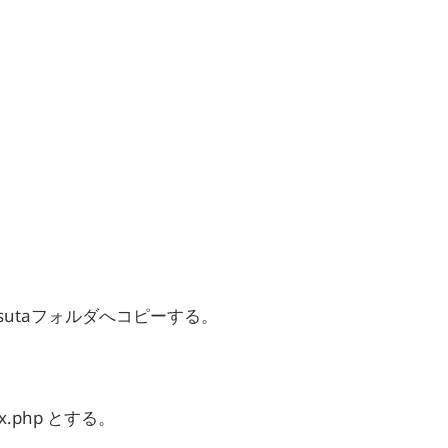
mosutaフォルダへコピーする。
x.php とする。