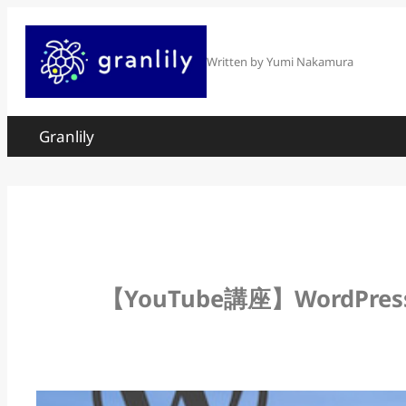
内
容
Written by Yumi Nakamura
を
ス
Granlily
キ
ッ
プ
【YouTube講座】Word