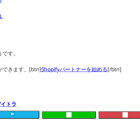
/
tL
うです。
できます。[btn]
Shopifyパートナーを始める
[/btn]
デイトラ