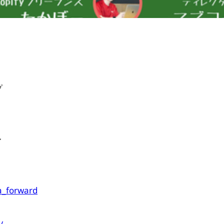
プ
〜
ka_forward