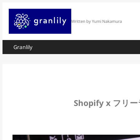
内
容
Written by Yumi Nakamura
を
ス
Granlily
キ
ッ
プ
Shopify x