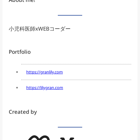
小児科医師xWEBコーダー
Portfolio
https://granlily.com
https://lilygran.com
Created by