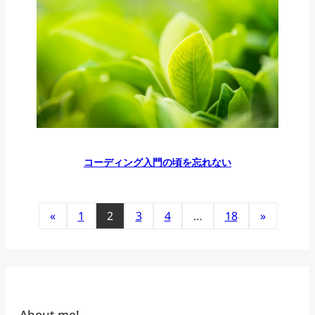
コーディング入門の頃を忘れない
«
1
2
3
4
…
18
»
About me!