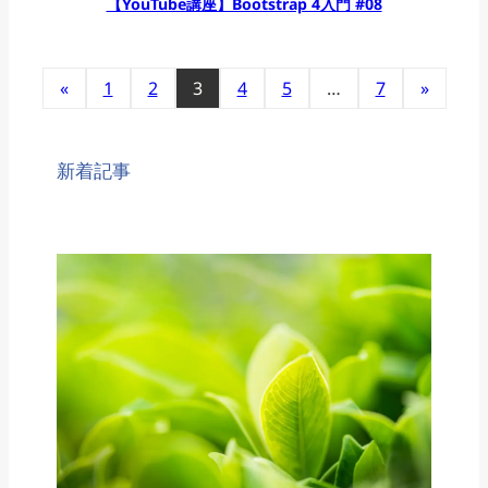
【YouTube講座】Bootstrap 4入門 #08
«
1
2
3
4
5
…
7
»
新着記事