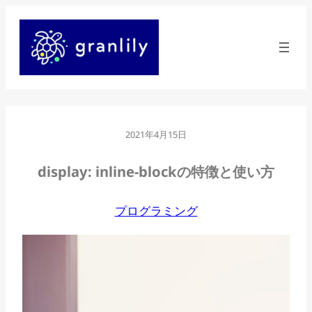
内
容
を
ス
キ
ッ
2021年4月15日
プ
display: inline-blockの特徴と使い方
プログラミング