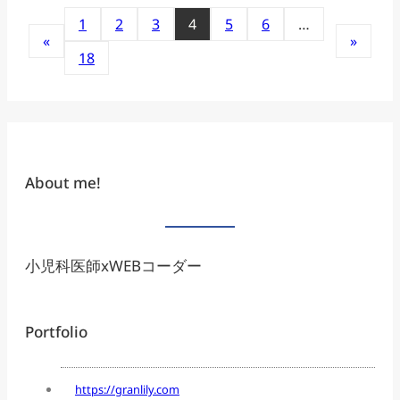
1
2
3
4
5
6
…
«
»
18
About me!
小児科医師xWEBコーダー
Portfolio
https://granlily.com