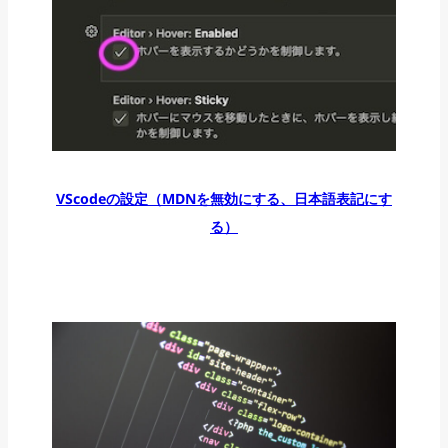
VScodeの設定（MDNを無効にする、日本語表記にす
る）