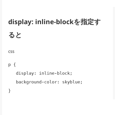
display: inline-blockを指定す
ると
css
p { 

   display: inline-block;

   background-color: skyblue;

}