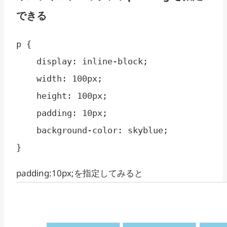
できる
p { 

    display: inline-block;

    width: 100px;

    height: 100px;

    padding: 10px;

    background-color: skyblue;

}
padding:10px;を指定してみると