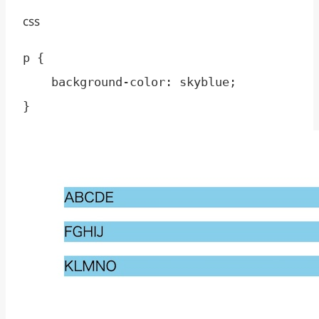
css
p { 

    background-color: skyblue;

}