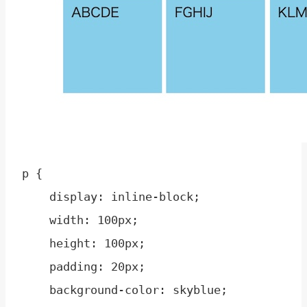
p { 

    display: inline-block;

    width: 100px;

    height: 100px;

    padding: 20px;

    background-color: skyblue;
