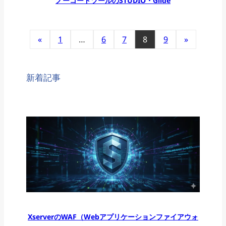
ノーコードツールのSTUDIO・Glide
«
1
…
6
7
8
9
»
新着記事
XserverのWAF（Webアプリケーションファイアウォ