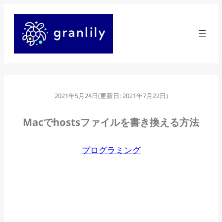
内
容
を
ス
キ
ッ
2021年5月24日
(更新日:
2021年7月22日
)
プ
Macでhostsファイルを書き換える方法
プログラミング