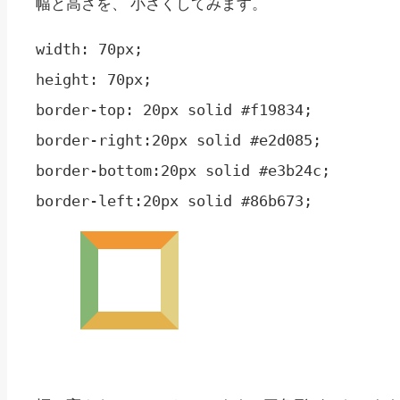
幅と高さを、 小さくしてみます。
width: 70px;

height: 70px;

border-top: 20px solid #f19834;

border-right:20px solid #e2d085;

border-bottom:20px solid #e3b24c;
