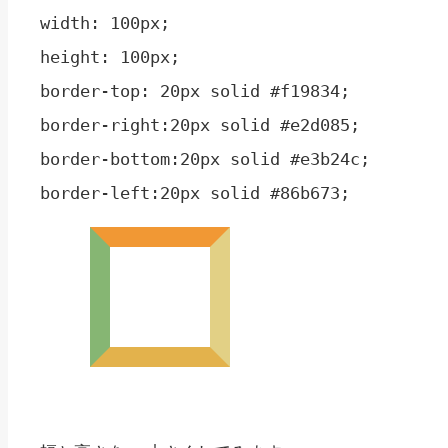
width: 100px;

height: 100px;

border-top: 20px solid #f19834;

border-right:20px solid #e2d085;

border-bottom:20px solid #e3b24c;
