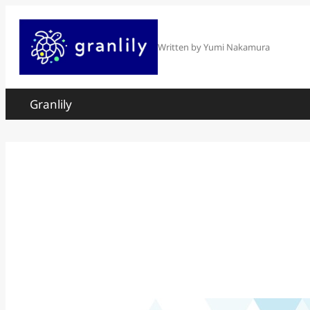
内
容
Written by Yumi Nakamura
を
ス
Granlily
キ
ッ
プ